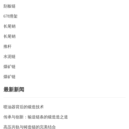
刮板链
678滑架
长尾销
长尾销
推杆
水泥链
煤矿链
煤矿链
最新新闻
喷油器背后的锻造技术
传承与创新：输送链条的锻造造之道
高压共轨与铸造链的完美结合