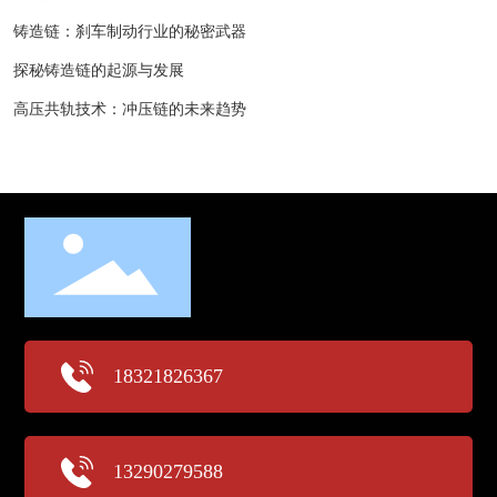
铸造链：刹车制动行业的秘密武器
探秘铸造链的起源与发展
高压共轨技术：冲压链的未来趋势
18321826367
13290279588