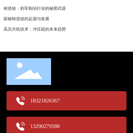
铸造链：刹车制动行业的秘密武器
探秘铸造链的起源与发展
高压共轨技术：冲压链的未来趋势
18321826367
13290279588