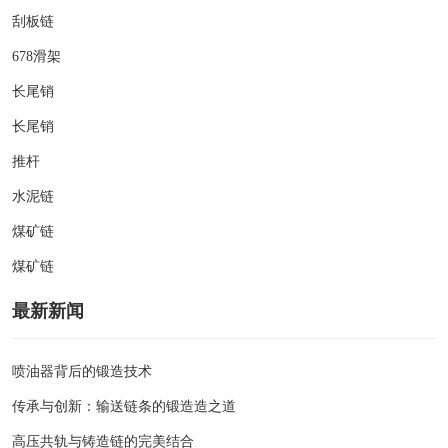
刮板链
678滑架
长尾销
长尾销
推杆
水泥链
煤矿链
煤矿链
最新新闻
喷油器背后的锻造技术
传承与创新：输送链条的锻造造之道
高压共轨与铸造链的完美结合