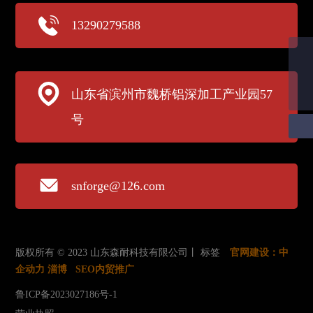
13290279588
邮箱
sn@sdsennai.com
电话
山东省滨州市魏桥铝深加工产业园57
18321826367
号
snforge@126.com
版权所有 © 2023 山东森耐科技有限公司丨
标签
官网建设：
中
企动力
淄博
SEO内贸推广
鲁ICP备2023027186号-1