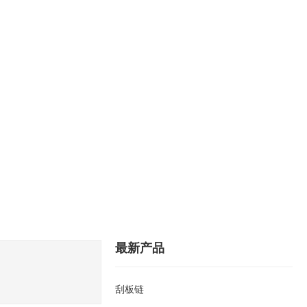
备
工艺
媒体
联系
360°全景
Language
最新产品
刮板链