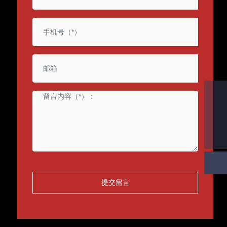
邮箱
sn@sdsennai.com
电话
18321826367
提交留言