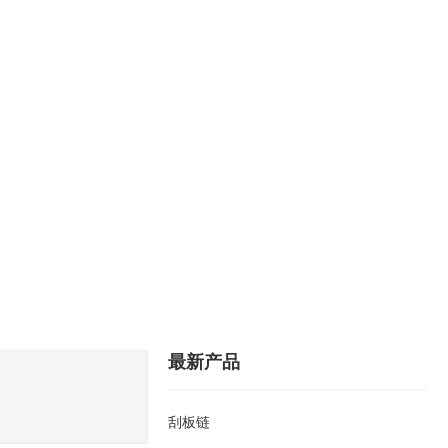
备
工艺
媒体
联系
360°全景
Language
最新产品
刮板链