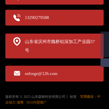
13290279588
邮箱
山东省滨州市魏桥铝深加工产业园57
sn@sdsennai.com
电话
号
18321826367
snforge@126.com
版权所有 © 2023 山东森耐科技有限公司丨
标签
官网建设：
中
企动力
淄博
SEO内贸推广